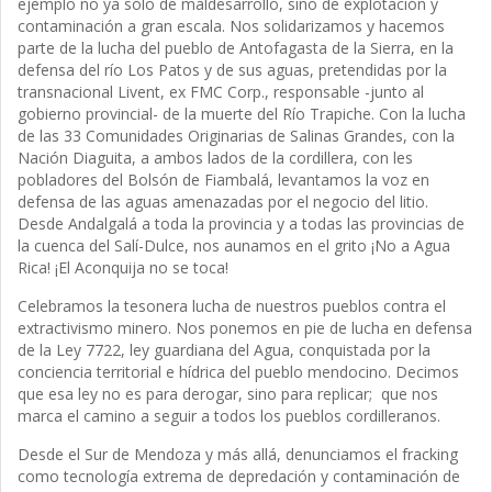
ejemplo no ya sólo de maldesarrollo, sino de explotación y
contaminación a gran escala. Nos solidarizamos y hacemos
parte de la lucha del pueblo de Antofagasta de la Sierra, en la
defensa del río Los Patos y de sus aguas, pretendidas por la
transnacional Livent, ex FMC Corp., responsable -junto al
gobierno provincial- de la muerte del Río Trapiche. Con la lucha
de las 33 Comunidades Originarias de Salinas Grandes, con la
Nación Diaguita, a ambos lados de la cordillera, con les
pobladores del Bolsón de Fiambalá, levantamos la voz en
defensa de las aguas amenazadas por el negocio del litio.
Desde Andalgalá a toda la provincia y a todas las provincias de
la cuenca del Salí-Dulce, nos aunamos en el grito ¡No a Agua
Rica! ¡El Aconquija no se toca!
Celebramos la tesonera lucha de nuestros pueblos contra el
extractivismo minero. Nos ponemos en pie de lucha en defensa
de la Ley 7722, ley guardiana del Agua, conquistada por la
conciencia territorial e hídrica del pueblo mendocino. Decimos
que esa ley no es para derogar, sino para replicar; que nos
marca el camino a seguir a todos los pueblos cordilleranos.
Desde el Sur de Mendoza y más allá, denunciamos el fracking
como tecnología extrema de depredación y contaminación de