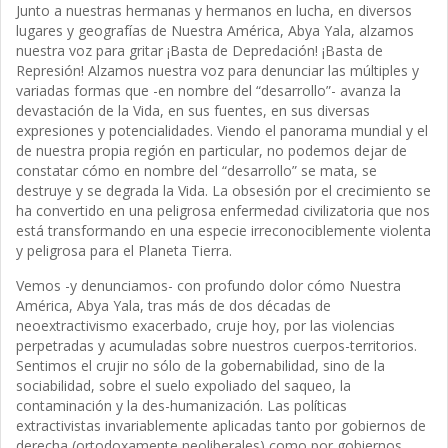
Junto a nuestras hermanas y hermanos en lucha, en diversos
lugares y geografías de Nuestra América, Abya Yala, alzamos
nuestra voz para gritar ¡Basta de Depredación! ¡Basta de
Represión! Alzamos nuestra voz para denunciar las múltiples y
variadas formas que -en nombre del “desarrollo”- avanza la
devastación de la Vida, en sus fuentes, en sus diversas
expresiones y potencialidades. Viendo el panorama mundial y el
de nuestra propia región en particular, no podemos dejar de
constatar cómo en nombre del “desarrollo” se mata, se
destruye y se degrada la Vida. La obsesión por el crecimiento se
ha convertido en una peligrosa enfermedad civilizatoria que nos
está transformando en una especie irreconociblemente violenta
y peligrosa para el Planeta Tierra.
Vemos -y denunciamos- con profundo dolor cómo Nuestra
América, Abya Yala, tras más de dos décadas de
neoextractivismo exacerbado, cruje hoy, por las violencias
perpetradas y acumuladas sobre nuestros cuerpos-territorios.
Sentimos el crujir no sólo de la gobernabilidad, sino de la
sociabilidad, sobre el suelo expoliado del saqueo, la
contaminación y la des-humanización. Las políticas
extractivistas invariablemente aplicadas tanto por gobiernos de
derecha (ortodoxamente neoliberales) como por gobiernos