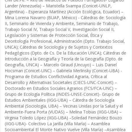
Lander (Venezuela) – Maristella Svampa (Conicet-UNLP,
Argentina) - Esperanza Martínez (Acción Ecológica, Ecuador) –
Mina Lorena Navarro (BUAP, México) - Cátedras de: Sociología
II, Seminario de Vivienda y Ambiente, Seminario de Trabajo,
Trabajo Social IV, Trabajo Social V, Investigación Social II,
Legislación y Sistemas de Protección Social, Ética y
Deontología Profesional, Administración (Dpto. Trabajo Social,
UNCA); Cátedras de Sociología y de Sujetos y Contextos
Pedagógicos (Dpto. de Cs. De la Educación UNCA); Cátedras de
Introducción a la Geografía y Teoría de la Geografía (Dpto. de
Geografía, UNCA) – Marcelo Giraud (Uncuyo) – Luis Daniel
Hocsman (Conicet-UNC) – Gabriela Merlinsky (Conicet-UBA) -
Programa de Estudios Conflictividad Agraria, Crítica al
Desarrollo y Alternativas Societales (CIECS-UNC-Conicet) –
Doctorado en Estudios Sociales Agrarios (FCS/FCA-UNC) –
Grupo de Ecología Política (INDES-UNSE-Conicet)- Grupo de
Estudios Ambientales (IIGG-UBA) – Cátedra de Sociología
Ambiental (Sociología, UBA) – Vecinas Unidas por la Salud y el
Ambiente-Fuera Porta (VUDAS) – Melina Tobias (IIGG-UBA) –
Virginia Toledo López (IIGG-UBA) –Soledad Fernández Bouzo
(IIGG-UBA)- Colectivo La Jarilla (Villa María) – Asamblea
Socioambiental El Monte Nativo Vuelve (Villa María) –Asamblea